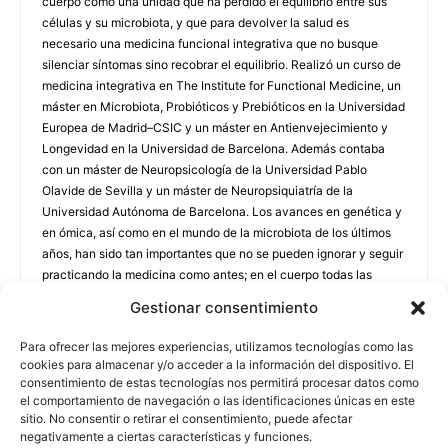
cuerpo como una unidad que ha perdido el equilibrio entre sus
células y su microbiota, y que para devolver la salud es
necesario una medicina funcional integrativa que no busque
silenciar síntomas sino recobrar el equilibrio. Realizó un curso de
medicina integrativa en The Institute for Functional Medicine, un
máster en Microbiota, Probióticos y Prebióticos en la Universidad
Europea de Madrid–CSIC y un máster en Antienvejecimiento y
Longevidad en la Universidad de Barcelona. Además contaba
con un máster de Neuropsicología de la Universidad Pablo
Olavide de Sevilla y un máster de Neuropsiquiatría de la
Universidad Autónoma de Barcelona. Los avances en genética y
en ómica, así como en el mundo de la microbiota de los últimos
años, han sido tan importantes que no se pueden ignorar y seguir
practicando la medicina como antes; en el cuerpo todas las
células y toda la microbiota están en permanente comunicación
Gestionar consentimiento
y no se pueden tratar como partes independientes: forman un
Holobionte.
Para ofrecer las mejores experiencias, utilizamos tecnologías como las
cookies para almacenar y/o acceder a la información del dispositivo. El
consentimiento de estas tecnologías nos permitirá procesar datos como
el comportamiento de navegación o las identificaciones únicas en este
sitio. No consentir o retirar el consentimiento, puede afectar
negativamente a ciertas características y funciones.