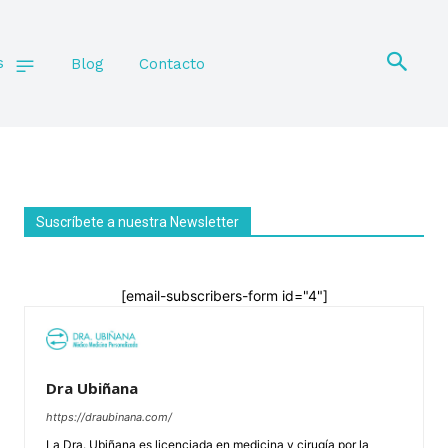
s
Blog
Contacto
Suscríbete a nuestra Newsletter
[email-subscribers-form id="4"]
Dra Ubiñana
https://draubinana.com/
La Dra. Ubiñana es licenciada en medicina y cirugía por la